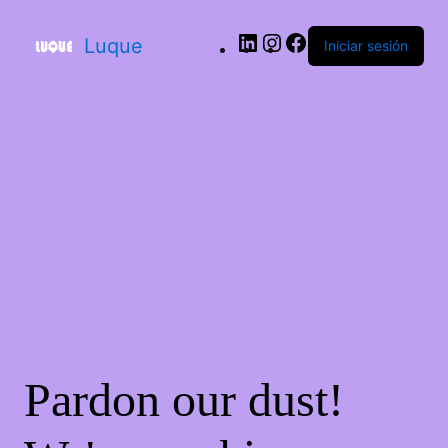
LinkedIn
Instagram
Facebook
Luque
Iniciar sesión
Pardon our dust!